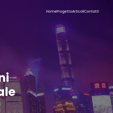
Home
Progetto
Articoli
Contatti
ni
ale