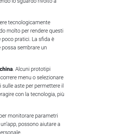
endo lo sguardo rivolto a
ssere tecnologicamente
do molto per rendere questi
e poco pratici. La sfida è
he possa sembrare un
china
. Alcuni prototipi
scorrere menu o selezionare
 sulle aste per permettere il
ragire con la tecnologia, più
i per monitorare parametri
 a un’app, possono aiutare a
personale.