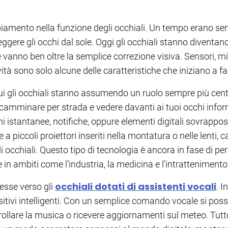
mbiamento nella funzione degli occhiali. Un tempo erano s
teggere gli occhi dal sole. Oggi gli occhiali stanno diventan
he vanno ben oltre la semplice correzione visiva. Sensori, 
tà sono solo alcune delle caratteristiche che iniziano a far
 cui gli occhiali stanno assumendo un ruolo sempre più cent
camminare per strada e vedere davanti ai tuoi occhi infor
oni istantanee, notifiche, oppure elementi digitali sovrappo
 a piccoli proiettori inseriti nella montatura o nelle lenti,
 gli occhiali. Questo tipo di tecnologia è ancora in fase di 
 in ambiti come l’industria, la medicina e l’intrattenimento
occhiali dotati di assistenti vocali
resse verso gli
. I
ositivi intelligenti. Con un semplice comando vocale si po
ollare la musica o ricevere aggiornamenti sul meteo. Tutt