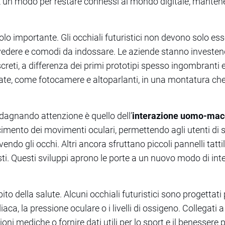
. È un modo per restare connessi al mondo digitale, manten
olo importante. Gli occhiali futuristici non devono solo e
vedere e comodi da indossare. Le aziende stanno investen
discreti, a differenza dei primi prototipi spesso ingombranti 
te, come fotocamere e altoparlanti, in una montatura c
dagnando attenzione è quello dell’
interazione uomo-mac
imento dei movimenti oculari, permettendo agli utenti di 
o gli occhi. Altri ancora sfruttano piccoli pannelli tattili
sti. Questi sviluppi aprono le porte a un nuovo modo di inte
to della salute. Alcuni occhiali futuristici sono progettat
aca, la pressione oculare o i livelli di ossigeno. Collegati
oni mediche o fornire dati utili per lo sport e il benessere 